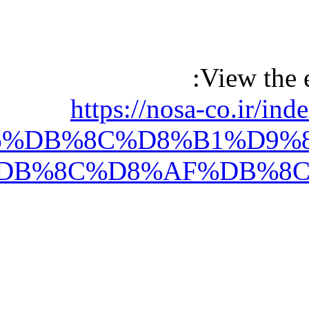
%D8%AE%D9%88%D8%B1%