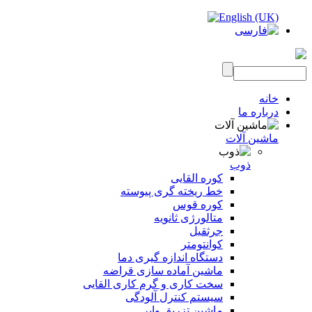
خانه
درباره ما
ماشین آلات
ذوب
کوره القایی
خط ریخته گری پیوسته
کوره قوس
متالورژی ثانویه
جرثقیل
کوانتومتر
دستگاه اندازه گیری دما
ماشین آماده سازی قراضه
سخت کاری و گرم کاری القایی
سیستم کنترل آلودگی
ماشین تزریق وایر