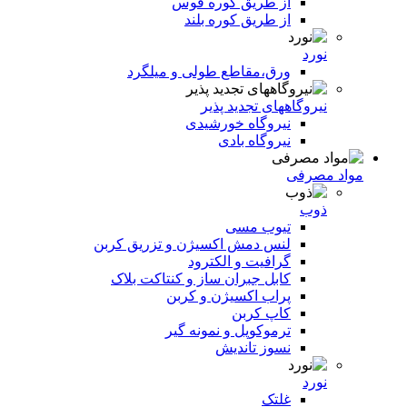
از طریق کوره قوس
از طریق کوره بلند
نورد
ورق،مقاطع طولی و میلگرد
نیروگاههای تجدید پذیر
نیروگاه خورشیدی
نیروگاه بادی
مواد مصرفی
ذوب
تیوب مسی
لنس دمش اکسیژن و تزریق کربن
گرافیت و الکترود
کابل جبران ساز و کنتاکت بلاک
پراب اکسیژن و کربن
کاپ کربن
ترموکوپل و نمونه گیر
نسوز تاندیش
نورد
غلتک