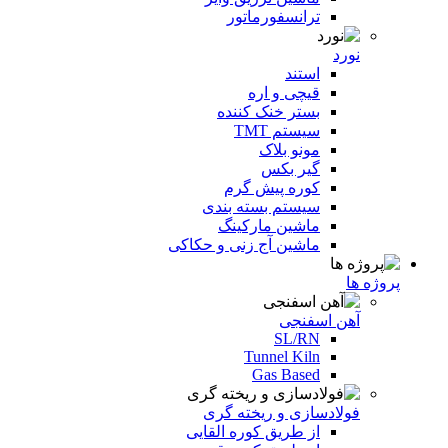
ترانسفورماتور
نورد
استند
قیچی و اره
بستر خنک کننده
سیستم TMT
مونو بلاک
گیر بکس
کوره پیش گرم
سیستم بسته بندی
ماشین مارکینگ
ماشین آج زنی و حکاکی
پروژه ها
آهن اسفنجی
SL/RN
Tunnel Kiln
Gas Based
فولادسازی و ریخته گری
از طریق کوره القایی